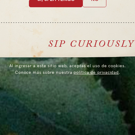
@THELOSTEXPLORER
SIP CURIOUSLY
Al ingresar a este sitio web, aceptas el uso de cookies.
Conoce más sobre nuestra
política de privacidad
.